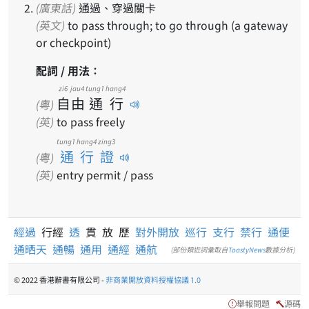
(廣東話)
通過、穿過關卡
(英文)
to pass through; to go through (a gateway
or checkpoint)
配詞 / 用法：
zi6
jau4
tung1
hang4
自
由
通
行
(粵)
(英)
to pass freely
tung1 hang4 zing3
通行證
(粵)
(英)
entry permit / pass
經過
行經
透
貫 放 歷
對外開放
巡行
支行
禁行
通便
通晒天
通暢
通用
通經
通航
(部份類近詞彙取自
ToastyNews
數據分析)
© 2022 香港辭書有限公司 -
非商業開放資料授權協議 1.0
舉報問題
源碼