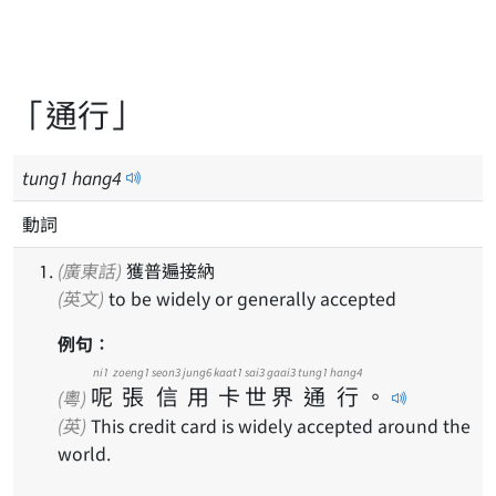
「通行」
tung
1
hang
4
動詞
(廣東話)
獲普遍接納
(英文)
to be widely or generally accepted
例句：
ni1
zoeng1
seon3
jung6
kaat1
sai3
gaai3
tung1
hang4
呢
張
信
用
卡
世
界
通
行
。
(粵)
(英)
This credit card is widely accepted around the
world.