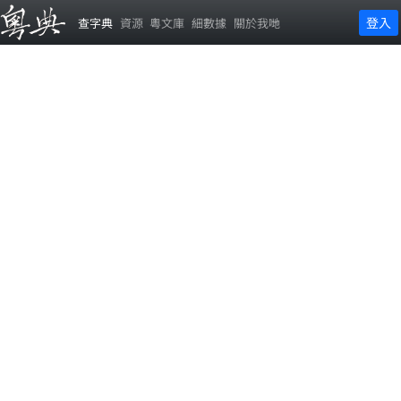
登入
查字典
資源
粵文庫
細數據
關於我哋