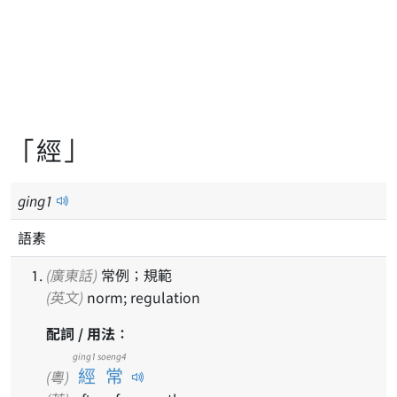
「經」
ging
1
語素
(廣東話)
常例；規範
(英文)
norm; regulation
配詞 / 用法：
ging1 soeng4
經常
(粵)