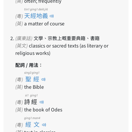
(英)
often; frequently
tin1 ging1 dei6 ji6
天經地義
(粵)
(英)
a matter of course
(廣東話)
文學、宗教上嘅重要典籍、書籍
(英文)
classics or sacred texts (as literary or
religious works)
配詞 / 用法：
sing3 ging1
聖經
(粵)
(英)
the Bible
si1
ging1
詩
經
(粵)
(英)
the book of Odes
ging1 man4
經文
(粵)
(英)
text in classics