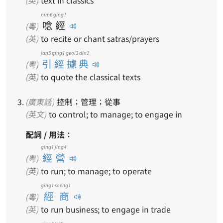
nim6
ging1
唸
經
(粵)
(英)
to recite or chant satras/prayers
jan5 ging1 geoi3 din2
引經據典
(粵)
(英)
to quote the classical texts
(廣東話)
控制；管理；從事
(英文)
to control; to manage; to engage in
配詞 / 用法：
ging1 jing4
經營
(粵)
(英)
to run; to manage; to operate
ging1 soeng1
經商
(粵)
(英)
to run business; to engage in trade