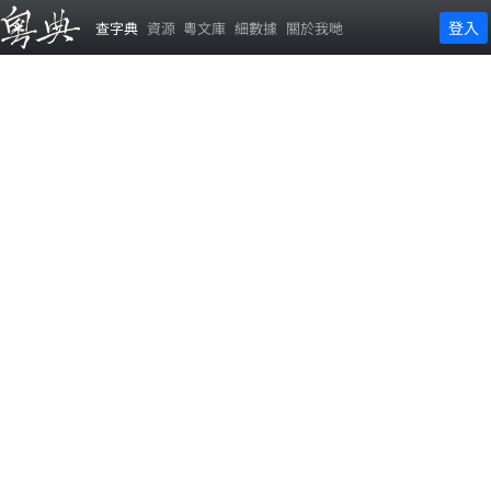
登入
查字典
資源
粵文庫
細數據
關於我哋