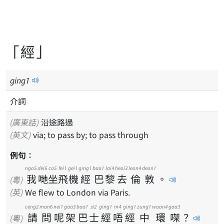
「經」
ging
1
介詞
(廣東話)
沿途路過
(英文)
via; to pass by; to pass through
例句：
ngo5
dei6
co5
fei1
gei1
ging1
baa1
lai4
heoi3
leon4
deon1
我
哋
坐
飛
機
經
巴
黎
去
倫
敦
。
(粵)
(英)
We flew to London via Paris.
ceng2
man6
nei1
gaa3
baa1
si2
ging1
m4
ging1
zung1
waan4
gaa3
請
問
呢
架
巴
士
經
唔
經
中
環
㗎
？
(粵)