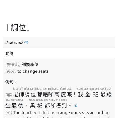
「調位」
diu
6
wai
2
動詞
(廣東話)
調換座位
(英文)
to change seats
例句：
lou5
si1
diu6
wai2
dou1
m4
tai2
gou1
dou6
ge2
ngo5
cyun4
baan1
zeoi3
ai2
老
師
調
位
都
唔
睇
高
度
嘅
！
我
全
班
最
矮
(粵)
co5
zeoi3
hau6
hak1
baan2
dou1
tai2
m4
dou2
坐
最
後
，
黑
板
都
睇
唔
到
。
(英)
The teacher didn't rearrange our seats according