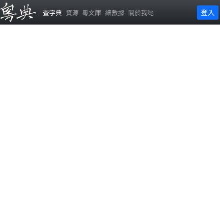
登入
查字典
資源
粵文庫
細數據
關於我哋