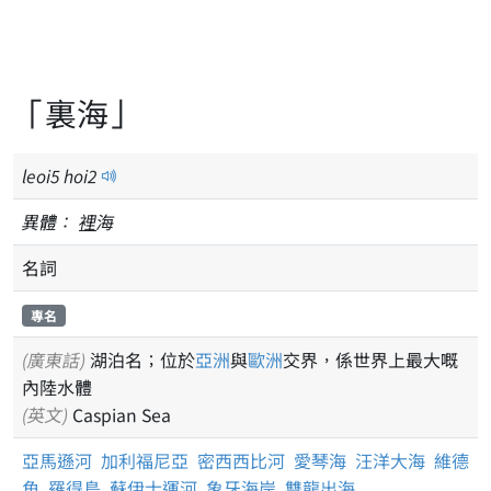
「裏海」
leoi
5
hoi
2
異體：
裡
海
名詞
專名
(廣東話)
湖泊名；位於
亞洲
與
歐洲
交界，係世界上最大嘅
內陸水體
(英文)
Caspian Sea
亞馬遜河
加利福尼亞
密西西比河
愛琴海
汪洋大海
維德
角
羅得島
蘇伊士運河
象牙海岸
雙龍出海