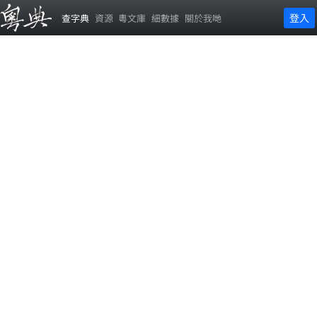
登入
查字典
資源
粵文庫
細數據
關於我哋