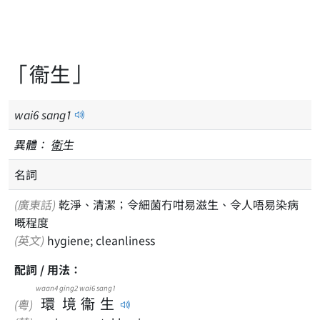
「衞生」
wai
6
sang
1
異體：
衛
生
名詞
(廣東話)
乾淨、清潔；令細菌冇咁易滋生、令人唔易染病
嘅程度
(英文)
hygiene; cleanliness
配詞 / 用法：
waan4
ging2
wai6
sang1
環
境
衞
生
(粵)