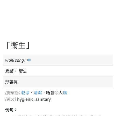
「衞生」
wai
6
sang
1
異體：
衛
生
形容詞
(廣東話)
乾淨
、
清潔
，唔會令人
病
(英文)
hygienic; sanitary
例句：