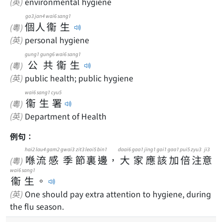
(英)
environmental hygiene
go3
jan4
wai6
sang1
個
人
衞
生
(粵)
(英)
personal hygiene
gung1
gung6
wai6
sang1
公
共
衞
生
(粵)
(英)
public health; public hygiene
wai6
sang1
cyu5
衞
生
署
(粵)
(英)
Department of Health
例句：
hai2
lau4
gam2
gwai3
zit3
leoi5
bin1
daai6
gaa1
jing1
goi1
gaa1
pui5
zyu3
ji3
喺
流
感
季
節
裏
邊
，
大
家
應
該
加
倍
注
意
(粵)
wai6
sang1
衞
生
。
(英)
One should pay extra attention to hygiene, during
the flu season.