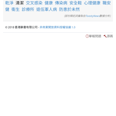
乾淨
清潔
交叉感染
健康
傳染病
安全鞋
心理健康
職安
健
衞生
診療所
退伍軍人病
防患於未然
(部份類近詞彙取自
ToastyNews
數據分析)
© 2018 香港辭書有限公司 -
非商業開放資料授權協議 1.0
舉報問題
源碼