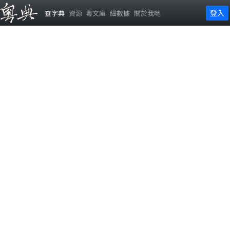
登入
查字典
資源
粵文庫
細數據
關於我哋