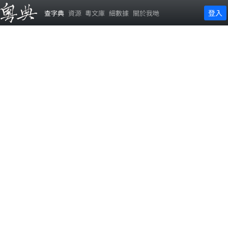
登入
查字典
資源
粵文庫
細數據
關於我哋