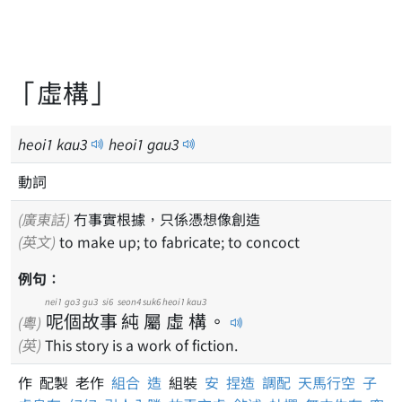
「虛構」
heoi
1
kau
3
heoi
1
gau
3
動詞
(廣東話)
冇事實根據，只係憑想像創造
(英文)
to make up; to fabricate; to concoct
例句：
nei1
go3
gu3
si6
seon4
suk6
heoi1
kau3
呢
個
故
事
純
屬
虛
構
。
(粵)
(英)
This story is a work of fiction.
作 配製 老作
組合
造
組裝
安
捏造
調配
天馬行空
子