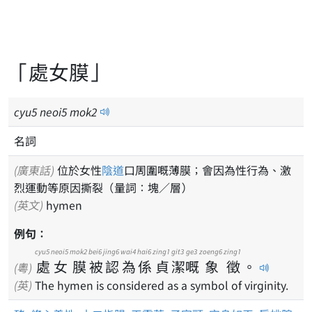
「處女膜」
cyu
5
neoi
5
mok
2
名詞
(廣東話)
位於女性
陰道
口周圍嘅薄膜；會因為性行為、激
烈運動等原因撕裂（量詞：塊／層）
(英文)
hymen
例句：
cyu5
neoi5
mok2
bei6
jing6
wai4
hai6
zing1
git3
ge3
zoeng6
zing1
處
女
膜
被
認
為
係
貞
潔
嘅
象
徵
。
(粵)
(英)
The hymen is considered as a symbol of virginity.