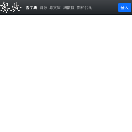
登入
查字典
資源
粵文庫
細數據
關於我哋