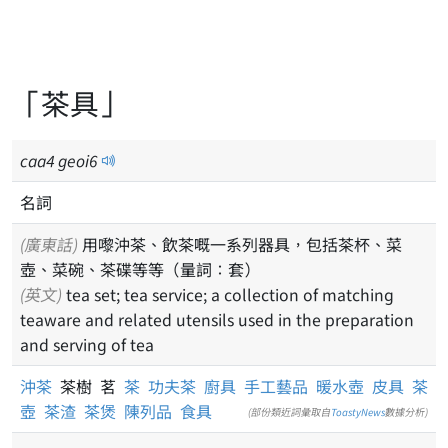
「茶具」
caa
4
geoi
6
名詞
(廣東話)
用嚟沖茶、飲茶嘅一系列器具，包括茶杯、菜
壺、菜碗、茶碟等等（量詞：套）
(英文)
tea set; tea service; a collection of matching
teaware and related utensils used in the preparation
and serving of tea
沖茶
茶樹 茗
茶
功夫茶
廚具
手工藝品
暖水壺
皮具
茶
壺
茶渣
茶煲
陳列品
食具
(部份類近詞彙取自
ToastyNews
數據分析)