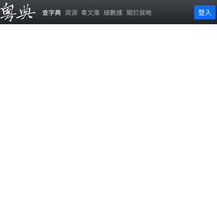
登入
查字典
資源
粵文庫
細數據
關於我哋