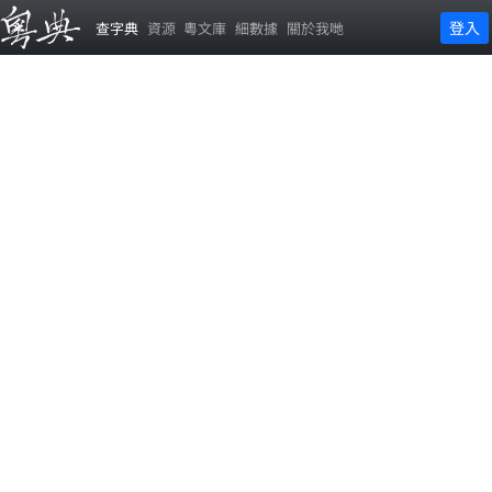
登入
查字典
資源
粵文庫
細數據
關於我哋