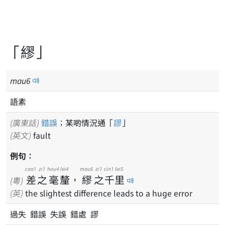
「繆」
mau
6
語素
(廣東話)
錯誤
；某啲情況通「
謬
」
(英文)
fault
例句：
caa1
zi1
hou4
lei4
mau6
zi1
cin1
lei5
差
之
毫
釐
，
繆
之
千
里
(粵)
(英)
the slightest difference leads to a huge error
過失 錯誤 失誤 錯處 謬