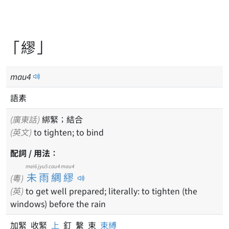
「繆」
mau
4
語素
(廣東話)
綁緊；結合
(英文)
to tighten; to bind
配詞 / 用法：
mei6 jyu5 cau4 mau4
未雨綢繆
(粵)
(英)
to get well prepared; literally: to tighten (the
windows) before the rain
加緊 收緊
上
釘 繫 束
束縛