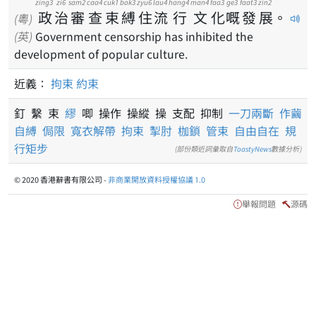
zing3
zi6
sam2
caa4
cuk1
bok3
zyu6
lau4
hang4
man4
faa3
ge3
faat3
zin2
政
治
審
查
束
縛
住
流
行
文
化
嘅
發
展
。
(粵)
(英)
Government censorship has inhibited the
development of popular culture.
近義：
拘束
約束
釘 繫 束
繆
唧 操作 操縱 操 支配 抑制
一刀兩斷
作繭
自縛
侷限
寬衣解帶
拘束
掣肘
枷鎖
管束
自由自在
規
行矩步
(部份類近詞彙取自
ToastyNews
數據分析)
© 2020 香港辭書有限公司 -
非商業開放資料授權協議 1.0
舉報問題
源碼