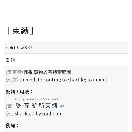
「束縛」
cuk
1
bok
3
動詞
(廣東話)
限制事物於某特定範圍
(英文)
to bind; to control; to shackle; to inhibit
配詞 / 用法：
sau6
cyun4
tung2
so2
cuk1
bok3
受
傳
統
所
束
縛
(粵)
(英)
shackled by tradition
例句：