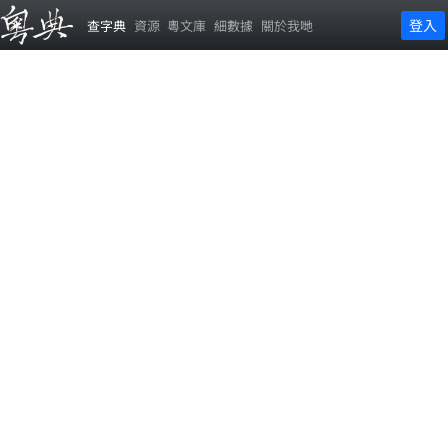
登入
查字典
資源
粵文庫
細數據
關於我哋