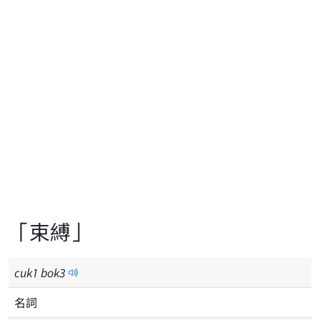
「束縛」
cuk
1
bok
3
名詞