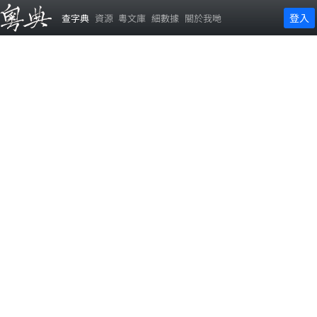
登入
查字典
資源
粵文庫
細數據
關於我哋