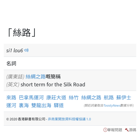
「絲路」
si
1
lou
6
名詞
(廣東話)
絲綢之路
嘅簡稱
(英文)
short term for the Silk Road
來路
巴拿馬運河
康莊大道
絲竹
絲綢之路
航路
蘇伊士
運河
裏海
雙龍出海
驛道
(類近詞彙取自
ToastyNews
數據分析)
© 2020 香港辭書有限公司 -
非商業開放資料授權協議 1.0
舉報問題
源碼