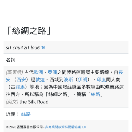
「絲綢之路」
si
1
cau
4
zi
1
lou
6
名詞
(廣東話)
古代
歐洲
、
亞洲
之間陸路運輸嘅主要路線，自
長
安
（
西安
）經
敦煌
、西域到
波斯
（
伊朗
）、
印度
同大秦
（古
羅馬
）等地；因為中國嘅絲織品多數經由呢條商路運
往西方，所以稱為「絲綢之路」，簡稱「
絲路
」
(英文)
the Silk Road
近義：
絲路
© 2020 香港辭書有限公司 -
非商業開放資料授權協議 1.0