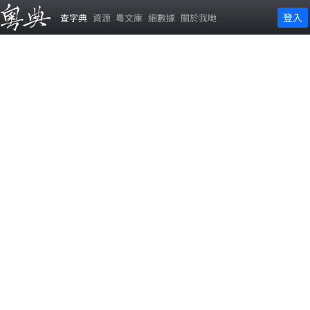
登入
查字典
資源
粵文庫
細數據
關於我哋