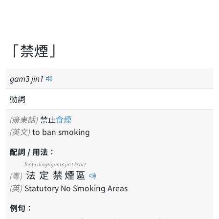
「禁煙」
gam
3
jin
1
動詞
(廣東話)
禁止
食煙
(英文)
to ban smoking
配詞 / 用法：
faat3
ding6
gam3
jin1
keoi1
法
定
禁
煙
區
(粵)
(英)
Statutory No Smoking Areas
例句：