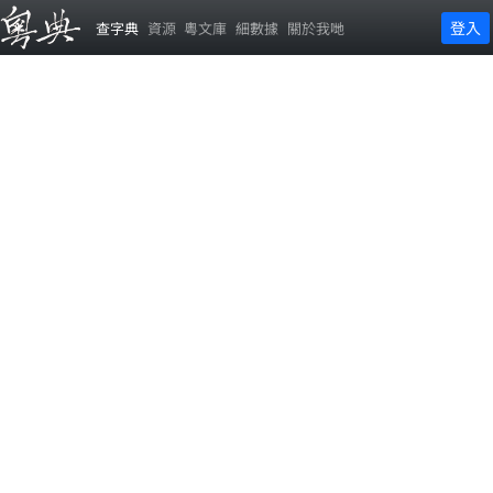
登入
查字典
資源
粵文庫
細數據
關於我哋