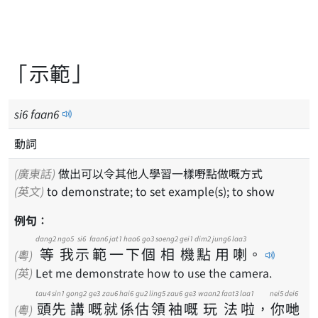
「示範」
si
6
faan
6
動詞
(廣東話)
做出可以令其他人學習一樣嘢點做嘅方式
(英文)
to demonstrate; to set example(s); to show
例句：
dang2
ngo5
si6
faan6
jat1
haa6
go3
soeng2
gei1
dim2
jung6
laa3
等
我
示
範
一
下
個
相
機
點
用
喇
。
(粵)
(英)
Let me demonstrate how to use the camera.
tau4
sin1
gong2
ge3
zau6
hai6
gu2
ling5
zau6
ge3
waan2
faat3
laa1
nei5
dei6
頭
先
講
嘅
就
係
估
領
袖
嘅
玩
法
啦
，
你
哋
(粵)