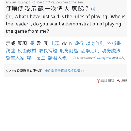
sai2
m4
sai2
ngo5
si6
faan6
jat1
ci3
bei2
daai6
gaa1
tai2
使
唔
使
我
示
範
一
次
俾
大
家
睇
？
(英)
What I have just said is the rules of playing "Who is
the leader", do you want a demonstration of playing
the game from me?
示威 展現
擺
露 展
出現
dem
遊行
以身作則
依樣畫
葫蘆
反面教材
取長補短
度身訂造
活學活用
現身説法
登堂入室
舉一反三
請君入甕
(部份類近詞彙取自
ToastyNews
數據分析)
© 2020 香港辭書有限公司 -
非商業開放資料授權協議 1.0
舉報問題
源碼