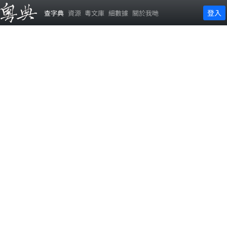
登入
查字典
資源
粵文庫
細數據
關於我哋