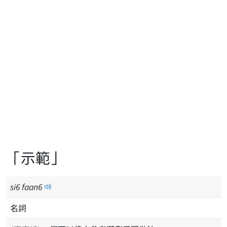
「示範」
si
6
faan
6
名詞