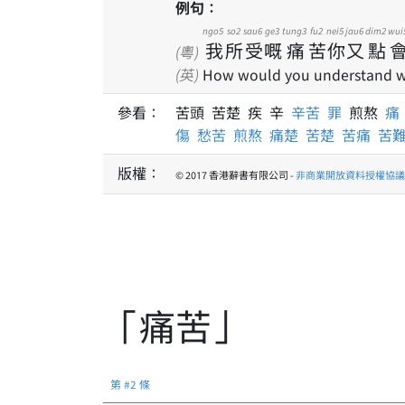
例句：
ngo5
so2
sau6
ge3
tung3
fu2
nei5
jau6
dim2
wui
我
所
受
嘅
痛
苦
你
又
點
(粵)
(英)
How would you understand wh
參看：
苦頭 苦楚 疾 辛
辛苦
罪
煎熬
傷
愁苦
煎熬
痛楚
苦楚
苦痛
苦
版權：
© 2017 香港辭書有限公司 -
非商業開放資料授權協議 1
「痛苦」
第 #2 條