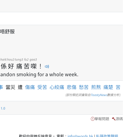
唔舒服
g
hai6
hou2
tung3
fu2
gaa3
係
好
痛
苦
㗎
！
 abandon smoking for a whole week.
事
當災 遭
傷痛
受苦
心絞痛
悲傷
愁苦
煎熬
痛楚
苦
(部份類近詞彙取自
ToastyNews
數據分析)
.0
舉報問題
源碼
歡迎向我哋反映意見。 電郵：
info@words.hk
|
私隱政策聲明