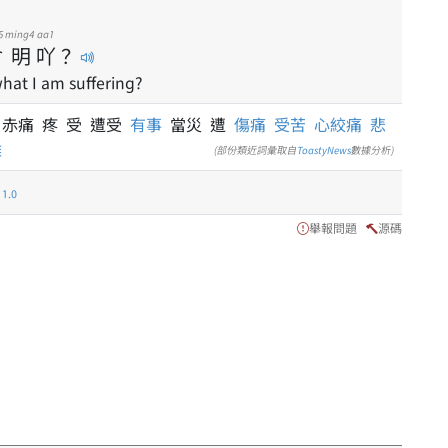
5
ming4
aa1
會
明
吖
？
at I am suffering?
痛
赤痛 疼 受 遭受
有事
當災 遭
傷痛
受苦
心絞痛
悲
難
(部份類近詞彙取自
ToastyNews
數據分析)
.0
舉報問題
源碼