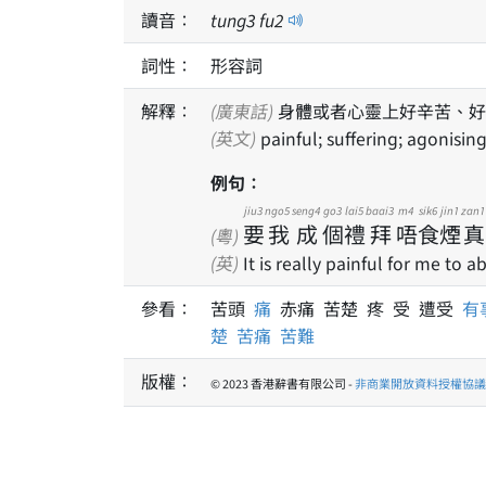
讀音：
tung
3
fu
2
詞性：
形容詞
解釋：
(廣東話)
身體或者心靈上好辛苦、好
(英文)
painful; suffering; agonisin
例句：
jiu3
ngo5
seng4
go3
lai5
baai3
m4
sik6
jin1
zan1
要
我
成
個
禮
拜
唔
食
煙
真
(粵)
(英)
It is really painful for me to
參看：
苦頭
痛
赤痛 苦楚 疼 受 遭受
有
楚
苦痛
苦難
版權：
© 2023 香港辭書有限公司 -
非商業開放資料授權協議 1