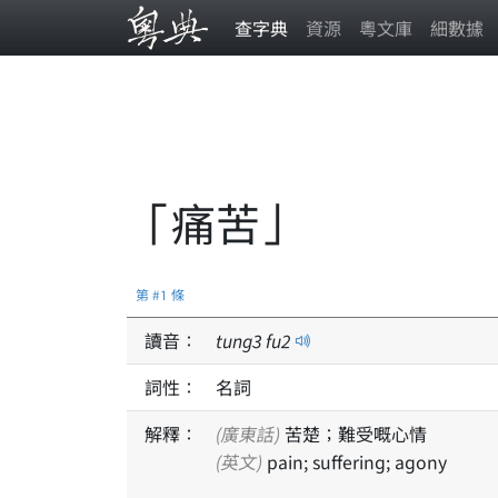
查字典
資源
粵文庫
細數據
「痛苦」
第 #1 條
讀音：
tung
3
fu
2
詞性：
名詞
解釋：
(廣東話)
苦楚；難受嘅心情
(英文)
pain; suffering; agony