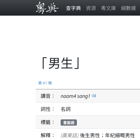
查字典
資源
粵文庫
細數據
「男生」
第 #1 條
讀音：
naam
4
sang
1
詞性：
名詞
標籤：
書面語
解釋：
(廣東話)
後生男性；年紀細嘅男性