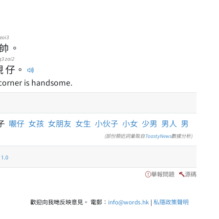
eoi3
帥
。
g3
zai2
靚
仔
。
corner is handsome.
子
𡃁仔
女孩
女朋友
女生
小伙子
小女
少男
男人
男
(部份類近詞彙取自
ToastyNews
數據分析)
.0
舉報問題
源碼
歡迎向我哋反映意見。 電郵：
info@words.hk
|
私隱政策聲明