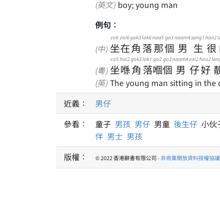
(英文)
boy; young man
例句：
zo6
zoi6
gok3
lok6
naa5
go3
naam4
sang1
han2
s
坐
在
角
落
那
個
男
生
很
(中)
co5
hai2
gok3
lok1
go2
go3
naam4
zai2
hou2
len
坐
喺
角
落
嗰
個
男
仔
好
(粵)
(英)
The young man sitting in the 
近義：
男仔
參看：
童子
男孩
男仔
男童
後生仔
小伙
伴
男士
男孩
版權：
© 2022 香港辭書有限公司 -
非商業開放資料授權協議 1