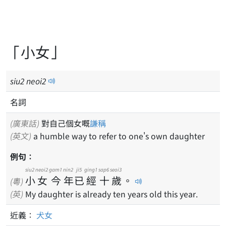
「小女」
siu
2
neoi
2
名詞
(廣東話)
對自己個女嘅
謙稱
(英文)
a humble way to refer to one's own daughter
例句：
siu2
neoi2
gam1
nin2
ji5
ging1
sap6
seoi3
小
女
今
年
已
經
十
歲
。
(粵)
(英)
My daughter is already ten years old this year.
近義：
犬女