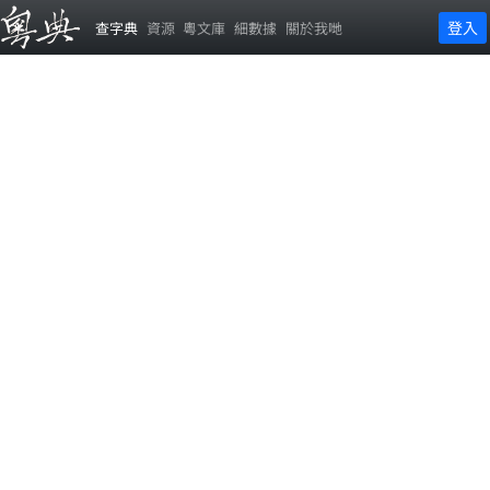
登入
查字典
資源
粵文庫
細數據
關於我哋