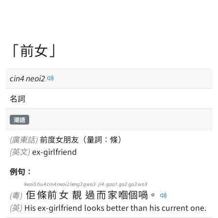
「前女」
cin
4
neoi
2
名詞
潮語
(廣東話)
前度女朋友（量詞：條）
(英文)
ex-girlfriend
例句：
keoi5
tiu4
cin4
neoi2
leng3
gwo3
ji4
gaa1
go2
go3
wo3
佢
條
前
女
靚
過
而
家
嗰
個
喎
。
(粵)
(英)
His ex-girlfriend looks better than his current one.