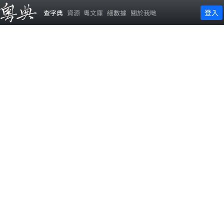
登入
查字典
資源
粵文庫
細數據
關於我哋