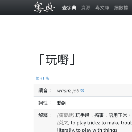
查字典
資源
粵文庫
細數據
「玩嘢」
第 #1 條
讀音：
waan
2
je
5
詞性：
動詞
解釋：
(廣東話)
玩手段；搞事；唔用正常、
(英文)
to play tricks; to make trouble; to break rules or to act unconventionally;
literally, to play with things