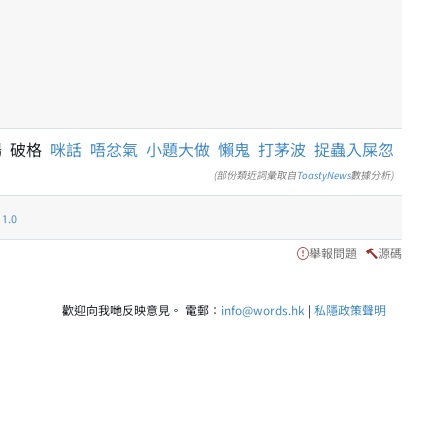
場 破格
咪話
唔忿氣
小題大做
懶鬼
打茅波
捉蟲入屎忽
(部份類近詞彙取自
ToastyNews
數據分析)
.0
舉報問題
源碼
歡迎向我哋反映意見。 電郵：
info@words.hk
|
私隱政策聲明