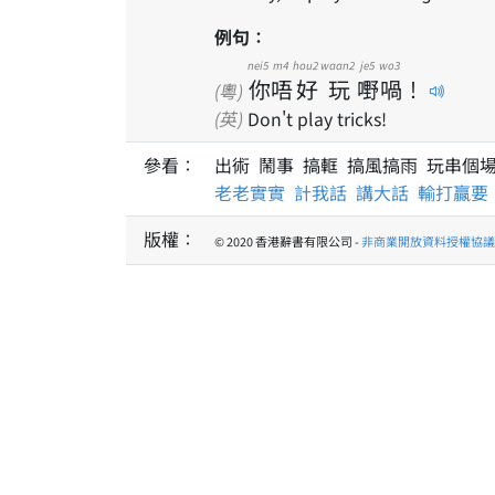
例句：
nei5
m4
hou2
waan2
je5
wo3
你
唔
好
玩
嘢
喎
！
(粵)
(英)
Don't play tricks!
參看：
出術 鬧事 搞軭 搞風搞雨 玩串個
老老實實
計我話
講大話
輸打贏要
版權：
© 2020 香港辭書有限公司 -
非商業開放資料授權協議 1