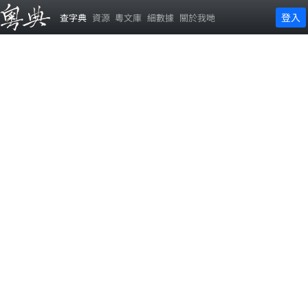
登入
查字典
資源
粵文庫
細數據
關於我哋