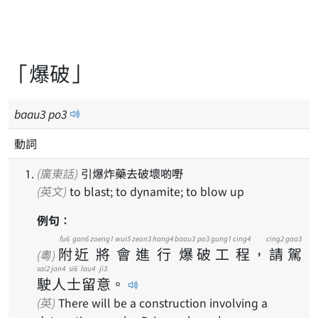
「爆破」
baau
3
po
3
動詞
(廣東話)
引爆炸藥去破壞啲嘢
(英文)
to blast; to dynamite; to blow up
例句：
fu6
gan6
zoeng1
wui5
zeon3
hang4
baau3
po3
gung1
cing4
cing2
gaa3
附
近
將
會
進
行
爆
破
工
程
，
請
駕
(粵)
sai2
jan4
si6
lau4
ji3
駛
人
士
留
意
。
(英)
There will be a construction involving a