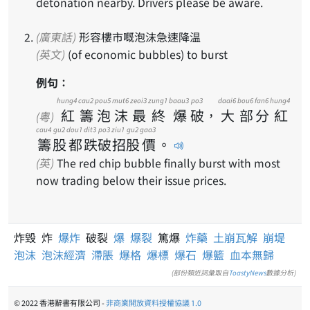
detonation nearby. Drivers please be aware.
(廣東話)
形容樓市嘅泡沫急速降温
(英文)
(of economic bubbles) to burst
例句：
hung4
cau2
pou5
mut6
zeoi3
zung1
baau3
po3
daai6
bou6
fan6
hung4
紅
籌
泡
沫
最
終
爆
破
，
大
部
分
紅
(粵)
cau4
gu2
dou1
dit3
po3
ziu1
gu2
gaa3
籌
股
都
跌
破
招
股
價
。
(英)
The red chip bubble finally burst with most
now trading below their issue prices.
炸毀 炸
爆炸
破裂
爆
爆裂
篤爆
炸藥
土崩瓦解
崩堤
泡沫
泡沫經濟
滯脹
爆格
爆標
爆石
爆籃
血本無歸
(部份類近詞彙取自
ToastyNews
數據分析)
© 2022 香港辭書有限公司 -
非商業開放資料授權協議 1.0