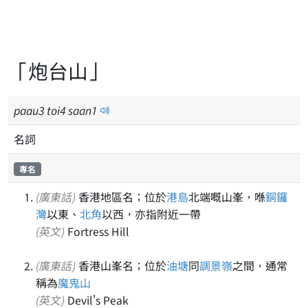
「炮台山」
paau
3
toi
4
saan
1
名詞
專名
(廣東話)
香港地區名；位於
港島
北端嘅山峯，喺
銅鑼
灣
以東、
北角
以西，亦指附近一帶
(英文)
Fortress Hill
(廣東話)
香港山峯名；位於
油塘
同
調景嶺
之間，通常
稱為
魔鬼山
(英文)
Devil's Peak