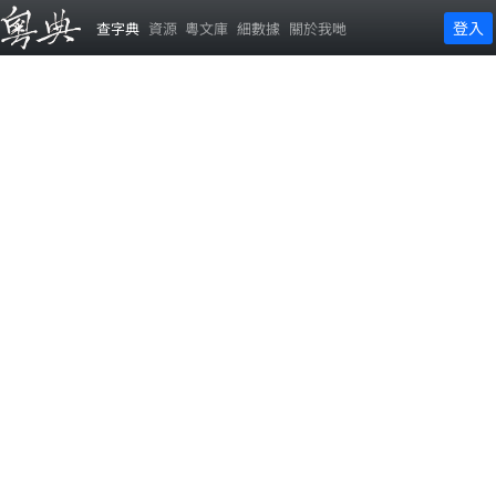
登入
查字典
資源
粵文庫
細數據
關於我哋