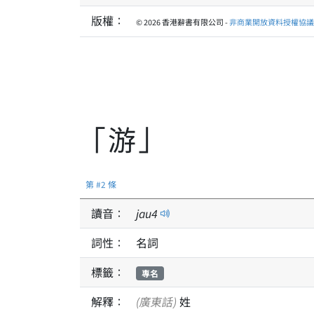
版權：
© 2026 香港辭書有限公司 -
非商業開放資料授權協議 1
「游」
第 #2 條
讀音：
jau
4
詞性：
名詞
標籤：
專名
解釋：
(廣東話)
姓