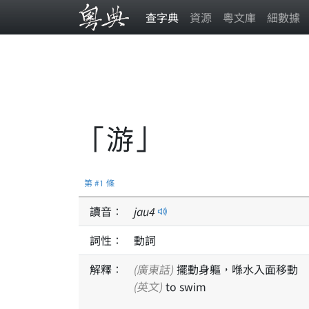
查字典
資源
粵文庫
細數據
「游」
第 #1 條
讀音：
jau
4
詞性：
動詞
解釋：
(廣東話)
擺動身軀，喺水入面移動
(英文)
to swim