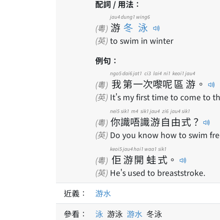
配詞 / 用法：
jau4
dung1 wing6
游
冬泳
(粵)
(英)
to swim in winter
例句：
ngo5
dai6
jat1
ci3
lai4
ni1
keoi1
jau4
我
第
一
次
嚟
呢
區
游
。
(粵)
(英)
It's my first time to come to th
nei5
sik1
m4
sik1
jau4
zi6
jau4
sik1
你
識
唔
識
游
自
由
式
？
(粵)
(英)
Do you know how to swim fre
keoi5
jau4
hoi1
waa1
sik1
佢
游
開
蛙
式
。
(粵)
(英)
He's used to breaststroke.
近義：
游水
參看：
泳
游泳
游水
冬泳