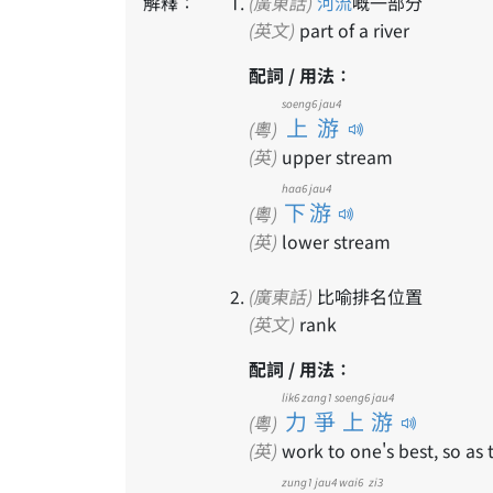
解釋：
(廣東話)
河流
嘅一部分
(英文)
part of a river
配詞 / 用法：
soeng6 jau4
上游
(粵)
(英)
upper stream
haa6 jau4
下游
(粵)
(英)
lower stream
(廣東話)
比喻排名位置
(英文)
rank
配詞 / 用法：
lik6 zang1 soeng6 jau4
力爭上游
(粵)
(英)
work to one's best, so as 
zung1 jau4
wai6
zi3