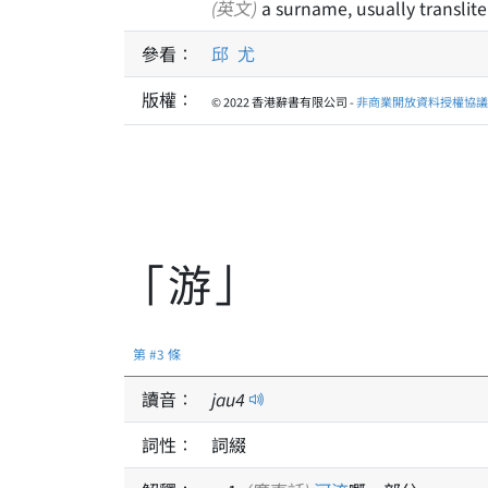
(英文)
a surname, usually translite
參看：
邱
尤
版權：
© 2022 香港辭書有限公司 -
非商業開放資料授權協議 1
「游」
第 #3 條
讀音：
jau
4
詞性：
詞綴