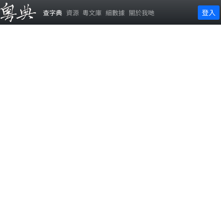
登入
查字典
資源
粵文庫
細數據
關於我哋