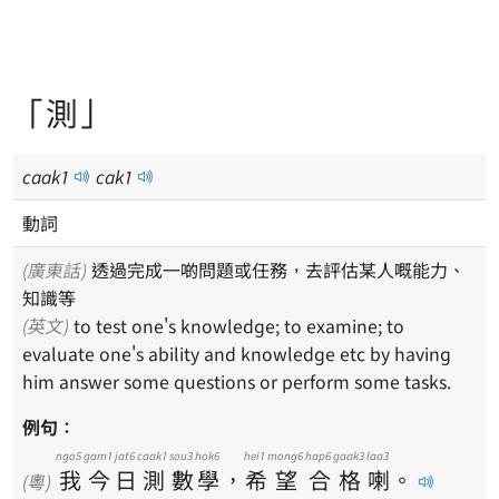
「測」
caak
1
cak
1
動詞
(廣東話)
透過完成一啲問題或任務，去評估某人嘅能力、
知識等
(英文)
to test one's knowledge; to examine; to
evaluate one's ability and knowledge etc by having
him answer some questions or perform some tasks.
例句：
ngo5
gam1
jat6
caak1
sou3
hok6
hei1
mong6
hap6
gaak3
laa3
我
今
日
測
數
學
，
希
望
合
格
喇
。
(粵)