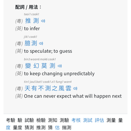
配詞 / 用法：
teoi1 caak1
推測
(粵)
(英)
to infer
jik1 caak1
臆測
(粵)
(英)
to speculate; to guess
bin3 waan6 mok6 caak1
變幻莫測
(粵)
(英)
to keep changing unpredictably
tin1 jau5 bat1 caak1 zi1 fung1 wan4
天有不測之風雲
(粵)
(英)
One can never expect what will happen next
考驗 驗 試驗 檢驗 測知 測驗
考核
測試
評估
測量 量
度
量度 猜測 推測 猜
估
揣測