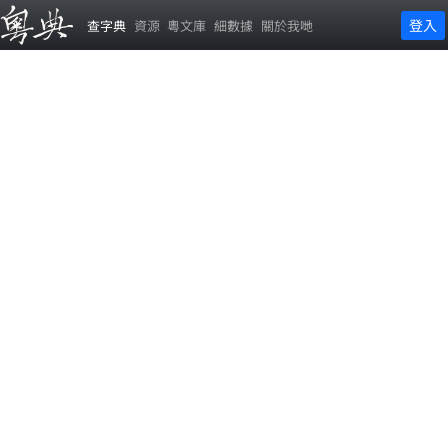
登入
查字典
資源
粵文庫
細數據
關於我哋