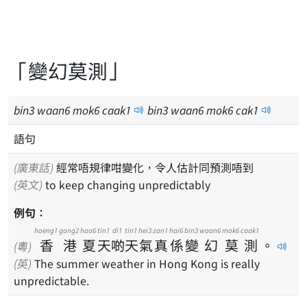
「變幻莫測」
bin
3
waan
6
mok
6
caak
1
bin
3
waan
6
mok
6
cak
1
語句
(廣東話)
經常唔規律咁變化，令人估計同預測唔到
(英文)
to keep changing unpredictably
例句：
hoeng1
gong2
haa6
tin1
di1
tin1
hei3
zan1
hai6
bin3
waan6
mok6
caak1
香
港
夏
天
啲
天
氣
真
係
變
幻
莫
測
。
(粵)
(英)
The summer weather in Hong Kong is really
unpredictable.