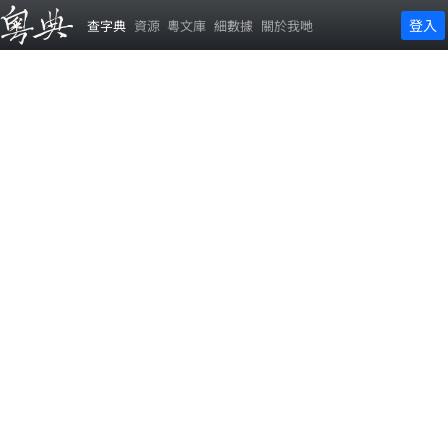
登入
查字典
資源
粵文庫
細數據
關於我哋