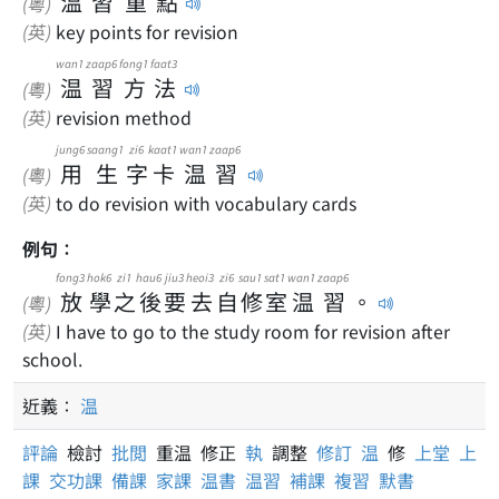
温
習
重
點
(粵)
(英)
key points for revision
wan1
zaap6
fong1
faat3
温
習
方
法
(粵)
(英)
revision method
jung6
saang1
zi6
kaat1
wan1
zaap6
用
生
字
卡
温
習
(粵)
(英)
to do revision with vocabulary cards
例句：
fong3
hok6
zi1
hau6
jiu3
heoi3
zi6
sau1
sat1
wan1
zaap6
放
學
之
後
要
去
自
修
室
温
習
。
(粵)
(英)
I have to go to the study room for revision after
school.
近義：
温
評論
檢討
批閲
重温 修正
執
調整
修訂
温
修
上堂
上
課
交功課
備課
家課
温書
温習
補課
複習
默書