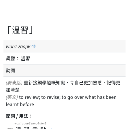
「温習」
wan
1
zaap
6
異體：
溫
習
動詞
(廣東話)
重新接觸學過嘅知識，令自己更加熟悉，記得更
加清楚
(英文)
to review; to revise; to go over what has been
learnt before
配詞 / 用法：
wan1
zaap6
zung6
dim2