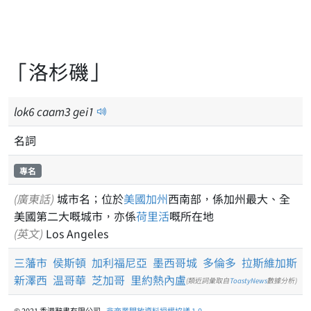
「洛杉磯」
lok
6
caam
3
gei
1
名詞
專名
(廣東話)
城市名；位於
美國
加州
西南部，係加州最大、全
美國第二大嘅城市，亦係
荷里活
嘅所在地
(英文)
Los Angeles
三藩市
侯斯頓
加利福尼亞
墨西哥城
多倫多
拉斯維加斯
新澤西
温哥華
芝加哥
里約熱內盧
(類近詞彙取自
ToastyNews
數據分析)
© 2021 香港辭書有限公司 -
非商業開放資料授權協議 1.0