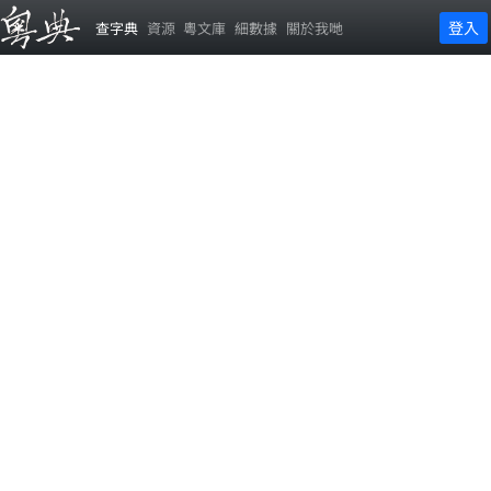
登入
查字典
資源
粵文庫
細數據
關於我哋