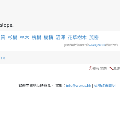
slope.
土質
杉樹
林木
槐樹
樹梢
沼澤
花草樹木
茂密
(部份類近詞彙取自
ToastyNews
數據分析)
.0
舉報問題
源碼
歡迎向我哋反映意見。 電郵：
info@words.hk
|
私隱政策聲明