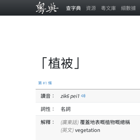
查字典
資源
粵文庫
細數據
「植被」
第 #1 條
讀音：
zik
6
pei
1
詞性：
名詞
解釋：
(廣東話)
覆蓋地表嘅植物嘅總稱
(英文)
vegetation