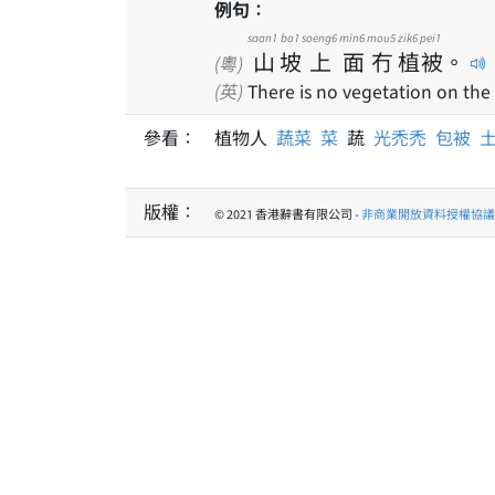
例句：
saan1
bo1
soeng6
min6
mou5
zik6
pei1
山
坡
上
面
冇
植
被
。
(粵)
(英)
There is no vegetation on the 
參看：
植物人
蔬菜
菜
蔬
光禿禿
包被
版權：
© 2021 香港辭書有限公司 -
非商業開放資料授權協議 1