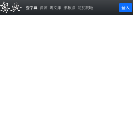
登入
查字典
資源
粵文庫
細數據
關於我哋