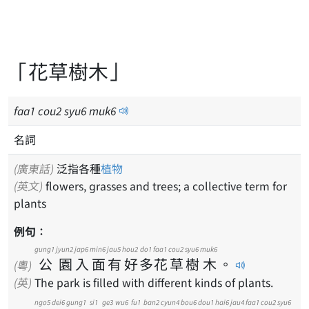
「花草樹木」
faa
1
cou
2
syu
6
muk
6
名詞
(廣東話)
泛指各種
植物
(英文)
flowers, grasses and trees; a collective term for
plants
例句：
gung1
jyun2
jap6
min6
jau5
hou2
do1
faa1
cou2
syu6
muk6
公
園
入
面
有
好
多
花
草
樹
木
。
(粵)
(英)
The park is filled with different kinds of plants.
ngo5
dei6
gung1
si1
ge3
wu6
fu1
ban2
cyun4
bou6
dou1
hai6
jau4
faa1
cou2
syu6