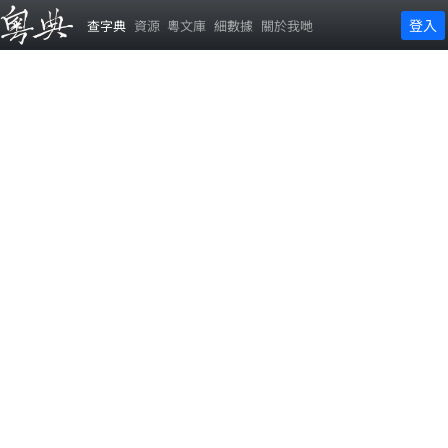
登入
查字典
資源
粵文庫
細數據
關於我哋