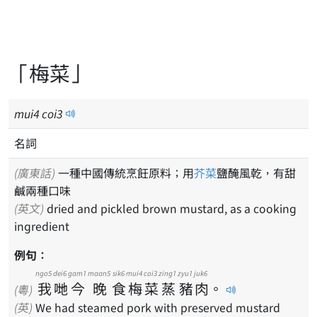
「梅菜」
mui
4
coi
3
名詞
(廣東話)
一種中國傳統烹飪原料；用
芥菜
鹽醃風乾，有甜
鹹兩種口味
(英文)
dried and pickled brown mustard, as a cooking
ingredient
例句：
ngo5
dei6
gam1
maan5
sik6
mui4
coi3
zing1
zyu1
juk6
我
哋
今
晚
食
梅
菜
蒸
豬
肉
。
(粵)
(英)
We had steamed pork with preserved mustard