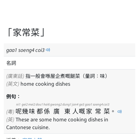
「家常菜」
gaa
1
soeng
4
coi
3
名詞
(廣東話)
指一般會喺屋企煮嘅餸菜（量詞：味）
(英文)
home cooking dishes
例句：
ni1
gei2
mei2
dou1
hai6
gwong2
dung1
jan4
ge3
gaa1
soeng4
coi3
呢
幾
味
都
係
廣
東
人
嘅
家
常
菜
。
(粵)
(英)
These are some home cooking dishes in
Cantonese cuisine.