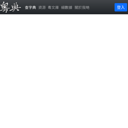
登入
查字典
資源
粵文庫
細數據
關於我哋