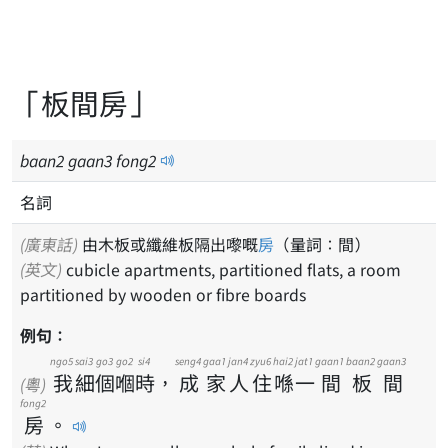
「板間房」
baan
2
gaan
3
fong
2
名詞
(廣東話)
由木板或纖維板隔出嚟嘅
房
（量詞：間）
(英文)
cubicle apartments, partitioned flats, a room
partitioned by wooden or fibre boards
例句：
ngo5
sai3
go3
go2
si4
seng4
gaa1
jan4
zyu6
hai2
jat1
gaan1
baan2
gaan3
我
細
個
嗰
時
，
成
家
人
住
喺
一
間
板
間
(粵)
fong2
房
。