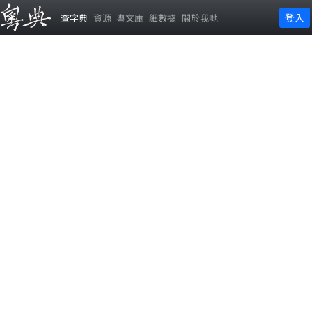
登入
查字典
資源
粵文庫
細數據
關於我哋