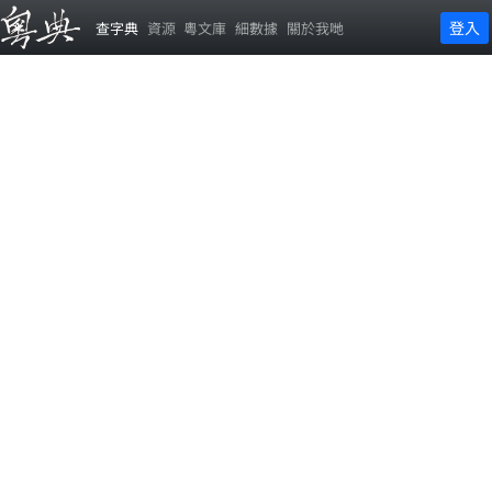
登入
查字典
資源
粵文庫
細數據
關於我哋