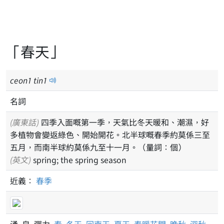
「春天」
ceon
1
tin
1
名詞
(廣東話)
四季入面嘅第一季，天氣比冬天暖和、潮濕，好
多植物會變返綠色、開始開花。北半球嘅春季約莫係三至
五月，而南半球約莫係九至十一月。（量詞：個）
(英文)
spring; the spring season
近義：
春季