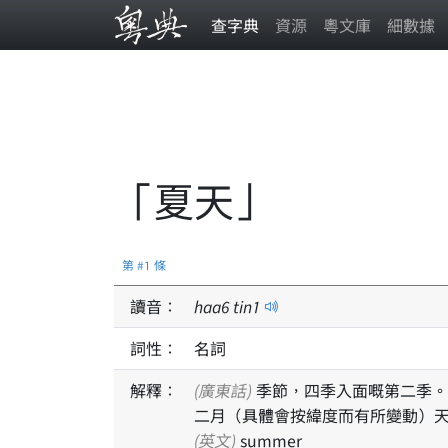
查字典
資源
粵文庫
細數據
「夏天」
第 #1 條
讀音：
haa
6
tin
1
詞性：
名詞
解釋：
(廣東話)
季節，四季入面嘅第二季。北半球嘅夏季約莫係六至八月，而南半球約莫係十二至
二月（具體會按緯度而有所變動）
(英文)
summer