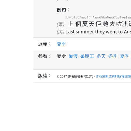
例句：
soeng6
go3
haa6
tin1
keoi5
dei6
heoi3
zo2
ou3
za
上
個
夏
天
佢
哋
去
咗
澳
(粵)
(英)
Last summer they went to Aust
近義：
夏季
參看：
夏令
暑假
暑期工
冬天
冬季
夏季
版權：
© 2017 香港辭書有限公司 -
非商業開放資料授權協議 1