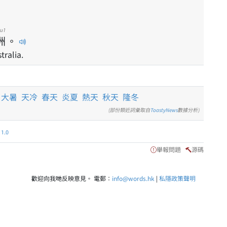
u1
洲
。
ralia.
大暑
天冷
春天
炎夏
熱天
秋天
隆冬
(部份類近詞彙取自
ToastyNews
數據分析)
.0
舉報問題
源碼
歡迎向我哋反映意見。 電郵：
info@words.hk
|
私隱政策聲明