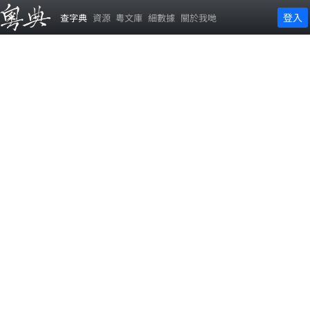
登入
查字典
資源
粵文庫
細數據
關於我哋