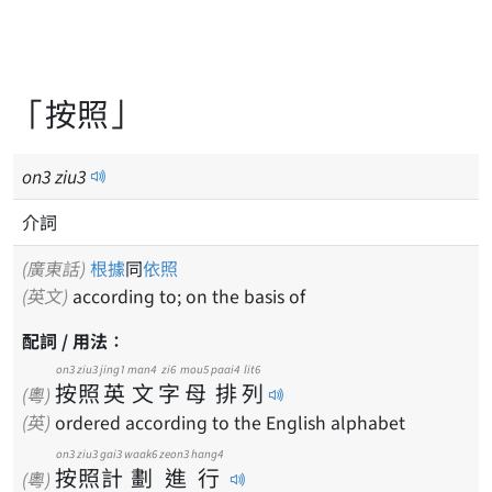
「按照」
on
3
ziu
3
介詞
(廣東話)
根據
同
依照
(英文)
according to; on the basis of
配詞 / 用法：
on3
ziu3
jing1
man4
zi6
mou5
paai4
lit6
按
照
英
文
字
母
排
列
(粵)
(英)
ordered according to the English alphabet
on3
ziu3
gai3
waak6
zeon3
hang4
按
照
計
劃
進
行
(粵)