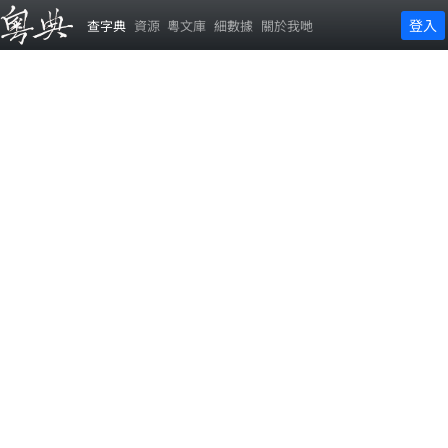
登入
查字典
資源
粵文庫
細數據
關於我哋