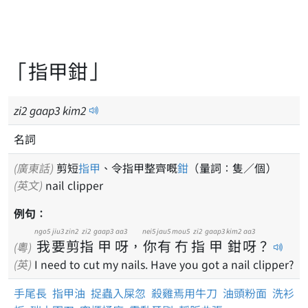
「指甲鉗」
zi
2
gaap
3
kim
2
名詞
(廣東話)
剪短
指甲
、令指甲整齊嘅
鉗
（量詞：隻／個）
(英文)
nail clipper
例句：
ngo5
jiu3
zin2
zi2
gaap3
aa3
nei5
jau5
mou5
zi2
gaap3
kim2
aa3
我
要
剪
指
甲
呀
，
你
有
冇
指
甲
鉗
呀
？
(粵)
(英)
I need to cut my nails. Have you got a nail clipper?
手尾長
指甲油
捉蟲入屎忽
殺雞焉用牛刀
油頭粉面
洗衫