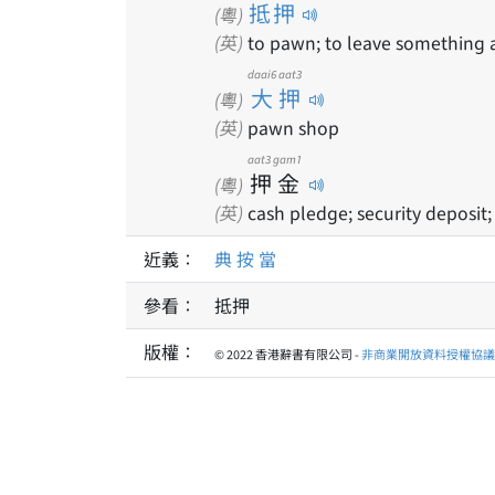
抵押
(粵)
(英)
to pawn; to leave something 
daai6 aat3
大押
(粵)
(英)
pawn shop
aat3
gam1
押
金
(粵)
(英)
cash pledge; security deposit
近義：
典
按
當
參看：
抵押
版權：
© 2022 香港辭書有限公司 -
非商業開放資料授權協議 1