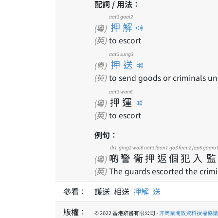
配詞 / 用法：
aat3 gaai2
押解
(粵)
(英)
to escort
aat3 sung3
押送
(粵)
(英)
to send goods or criminals und
aat3
wan6
押
運
(粵)
(英)
to escort
例句：
di1
ging2
wai6
aat3
faan1
go3
faan2
jap6
gaam
啲
警
衞
押
返
個
犯
入
監
(粵)
(英)
The guards escorted the crimin
參看：
護送 相送
押解
送
版權：
© 2022 香港辭書有限公司 -
非商業開放資料授權協議 1