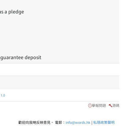
as a pledge
; guarantee deposit
.0
舉報問題
源碼
歡迎向我哋反映意見。 電郵：
info@words.hk
|
私隱政策聲明