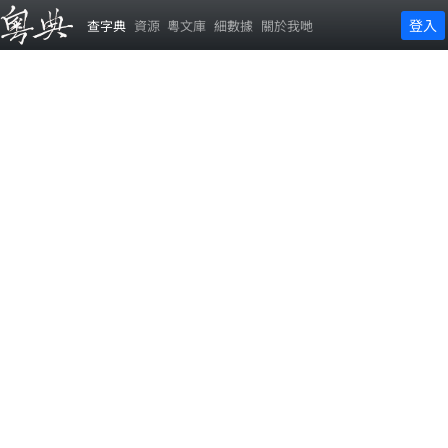
登入
查字典
資源
粵文庫
細數據
關於我哋