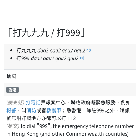
「打九九九 / 打999」
打九九九
daa
2
gau
2
gau
2
gau
2
打999
daa
2
gau
2
gau
2
gau
2
動詞
香港
(廣東話)
打電話
畀報案中心，聯絡政府嘅緊急服務，例如
報警
、叫
消防
或者
救護車
；喺香港，除咗999之外，喺訊
號無咁好嘅地方亦都可以打 112
(英文)
to dial "999", the emergency telephone number
in Hong Kong (and other Commonwealth countries)