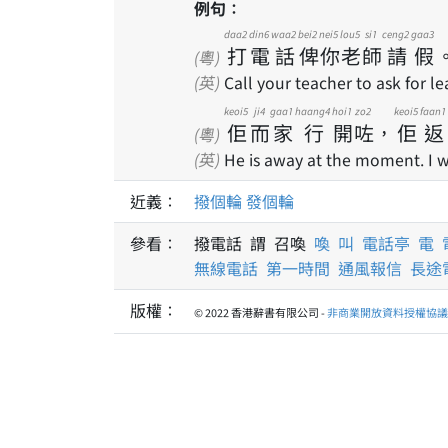
例句：
daa2
din6
waa2
bei2
nei5
lou5
si1
ceng2
gaa3
打
電
話
俾
你
老
師
請
假
(粵)
(英)
Call your teacher to ask for le
keoi5
ji4
gaa1
haang4
hoi1
zo2
keoi5
faan1
佢
而
家
行
開
咗
，
佢
返
(粵)
(英)
He is away at the moment. I w
近義：
撥個輪
發個輪
參看：
撥電話 謂 召喚
喚
叫
電話亭
電
無線電話
第一時間
通風報信
長途
版權：
© 2022 香港辭書有限公司 -
非商業開放資料授權協議 1