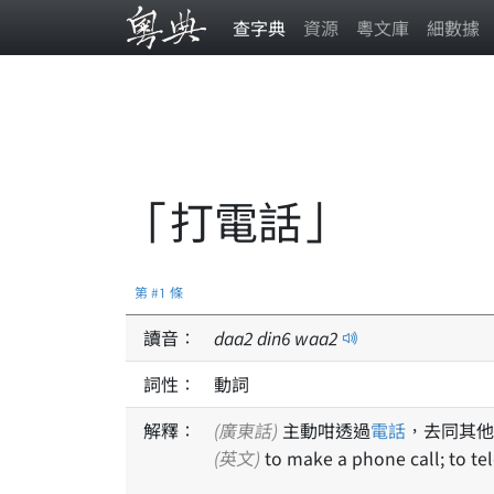
查字典
資源
粵文庫
細數據
「打電話」
第 #1 條
讀音：
daa
2
din
6
waa
2
詞性：
動詞
解釋：
(廣東話)
主動咁透過
電話
，去同其他
(英文)
to make a phone call; to te