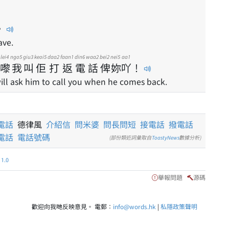
。
ave.
lei4
ngo5
giu3
keoi5
daa2
faan1
din6
waa2
bei2
nei5
aa1
嚟
我
叫
佢
打
返
電
話
俾
妳
吖
！
ill ask him to call you when he comes back.
電話
德律風
介紹信
問米婆
問長問短
接電話
撥電話
電話
電話號碼
(部份類近詞彙取自
ToastyNews
數據分析)
.0
舉報問題
源碼
歡迎向我哋反映意見。 電郵：
info@words.hk
|
私隱政策聲明