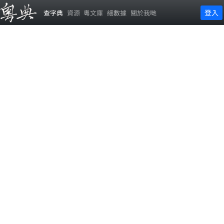
登入
查字典
資源
粵文庫
細數據
關於我哋