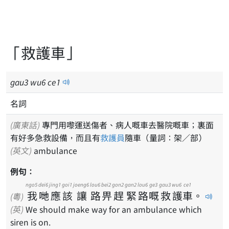
「救護車」
gau
3
wu
6
ce
1
名詞
(廣東話)
專門用嚟運送傷者、病人嘅車去醫院嘅車；裏面
有好多急救設備，而且有
救護員
隨車（量詞：架／部）
(英文)
ambulance
例句：
ngo5
dei6
jing1
goi1
joeng6
lou6
bei2
gon2
gan2
lou6
ge3
gau3
wu6
ce1
我
哋
應
該
讓
路
畀
趕
緊
路
嘅
救
護
車
。
(粵)
(英)
We should make way for an ambulance which
siren is on.