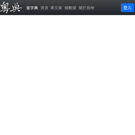
登入
查字典
資源
粵文庫
細數據
關於我哋