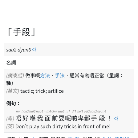
「手段」
sau
2
dyun
6
名詞
(廣東話)
做事嘅
方法
、
手法
，通常有啲唔正當（量詞：
種）
(英文)
tactic; trick; artifice
例句：
m4
hou2
hai2
ngo5
min6
cin4
saa2
ni1
di1
bei1
pei2
sau2
dyun6
唔
好
喺
我
面
前
耍
呢
啲
卑
鄙
手
段
！
(粵)
(英)
Don't play such dirty tricks in front of me!