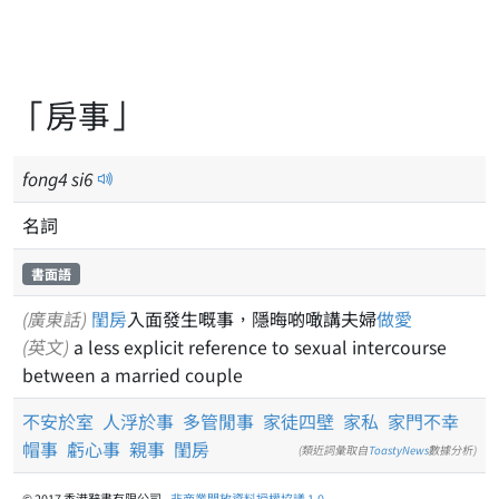
「房事」
fong
4
si
6
名詞
書面語
(廣東話)
閨房
入面發生嘅事，隱晦啲噉講夫婦
做愛
(英文)
a less explicit reference to sexual intercourse
between a married couple
不安於室
人浮於事
多管閒事
家徒四壁
家私
家門不幸
帽事
虧心事
親事
閨房
(類近詞彙取自
ToastyNews
數據分析)
© 2017 香港辭書有限公司 -
非商業開放資料授權協議 1.0