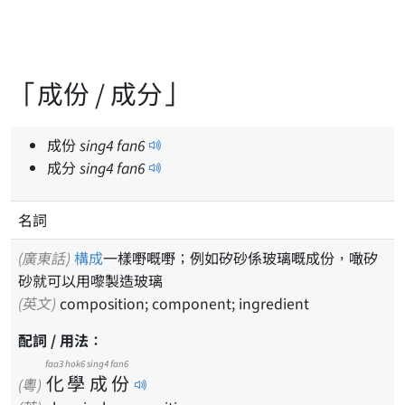
「成份 / 成分」
成份
sing
4
fan
6
成分
sing
4
fan
6
名詞
(廣東話)
構成
一樣嘢嘅嘢；例如矽砂係玻璃嘅成份，噉矽
砂就可以用嚟製造玻璃
(英文)
composition; component; ingredient
配詞 / 用法：
faa3
hok6
sing4
fan6
化
學
成
份
(粵)