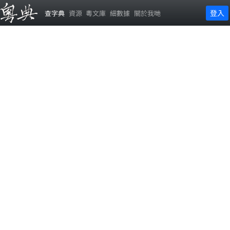
登入
查字典
資源
粵文庫
細數據
關於我哋