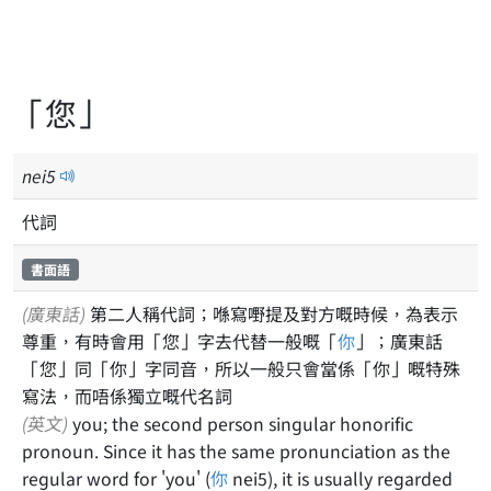
「您」
nei
5
代詞
書面語
(廣東話)
第二人稱代詞；喺寫嘢提及對方嘅時候，為表示
尊重，有時會用「您」字去代替一般嘅「
你
」；廣東話
「您」同「你」字同音，所以一般只會當係「你」嘅特殊
寫法，而唔係獨立嘅代名詞
(英文)
you; the second person singular honorific
pronoun. Since it has the same pronunciation as the
regular word for 'you' (
你
nei5), it is usually regarded