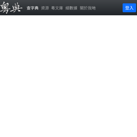
登入
查字典
資源
粵文庫
細數據
關於我哋