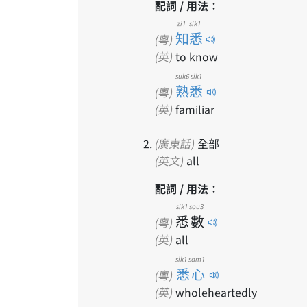
配詞 / 用法：
zi1 sik1
知悉
(粵)
(英)
to know
suk6 sik1
熟悉
(粵)
(英)
familiar
(廣東話)
全部
(英文)
all
配詞 / 用法：
sik1
sou3
悉
數
(粵)
(英)
all
sik1 sam1
悉心
(粵)
(英)
wholeheartedly