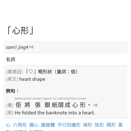
「心形」
sam
1
jing
4
名詞
(廣東話)
「♡」嘅形狀（量詞：個）
(英文)
heart shape
例句：
keoi5
zoeng1
zoeng1
ngan4
zi2
zip3
sing4
sam1
jing4
佢
將
張
銀
紙
摺
成
心
形
。
(粵)
(英)
He folded the banknote into a heart.
心
六角形
圓心
圓錐體
平行四邊形
梯形
矩形
矯形
菱