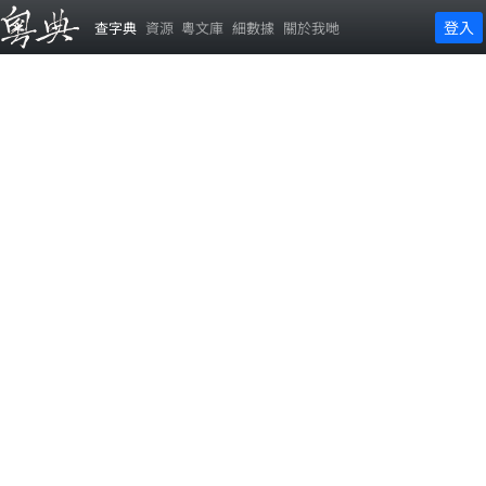
登入
查字典
資源
粵文庫
細數據
關於我哋