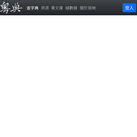
登入
查字典
資源
粵文庫
細數據
關於我哋