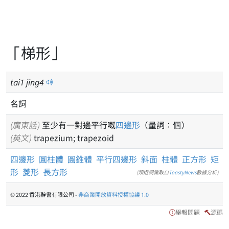
「梯形」
tai
1
jing
4
名詞
(廣東話)
至少有一對邊平行嘅
四邊形
（量詞：個）
(英文)
trapezium; trapezoid
四邊形
圓柱體
圓錐體
平行四邊形
斜面
柱體
正方形
矩
形
菱形
長方形
(類近詞彙取自
ToastyNews
數據分析)
© 2022 香港辭書有限公司 -
非商業開放資料授權協議 1.0
舉報問題
源碼