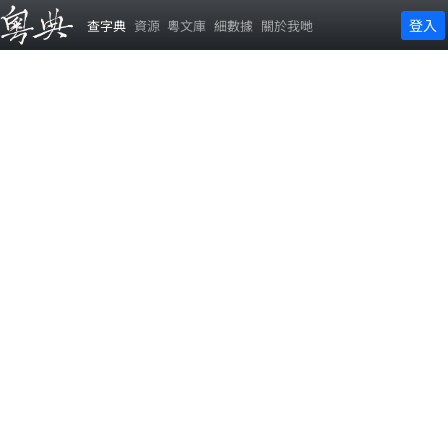
登入
查字典
資源
粵文庫
細數據
關於我哋