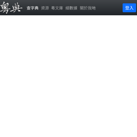
登入
查字典
資源
粵文庫
細數據
關於我哋