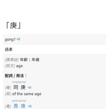
「庚」
gang
1
語素
(廣東話)
年齡；年歲
(英文)
age
配詞 / 用法：
tung4
gang1
同
庚
(粵)
(英)
of the same age
gwai3 gang1
貴庚
(粵)