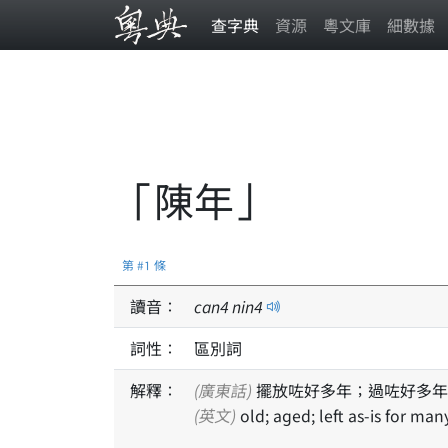
查字典
資源
粵文庫
細數據
「陳年」
第 #1 條
讀音：
can
4
nin
4
詞性：
區別詞
解釋：
(廣東話)
擺放咗好多年；過咗好多年
(英文)
old; aged; left as-is for man