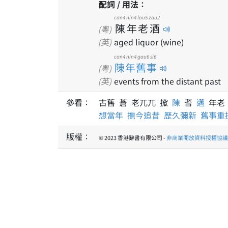
配詞 / 用法：
can4
nin4
lou5
zau2
陳
年
老
酒
(粵)
(英)
aged liquor (wine)
can4 nin4 gau6 si6
陳年舊事
(粵)
(英)
events from the distant past
參看：
古舊 蒼 老兀兀 搲
陳
耆
邁
年老
想當年
撫今追昔
歷久彌新
舊事重
版權：
© 2023 香港辭書有限公司 -
非商業開放資料授權協議 1