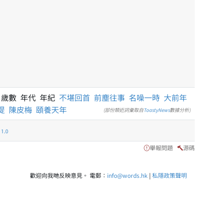
 歲數 年代 年紀
不堪回首
前塵往事
名噪一時
大前年
提
陳皮梅
頤養天年
(部份類近詞彙取自
ToastyNews
數據分析)
.0
舉報問題
源碼
歡迎向我哋反映意見。 電郵：
info@words.hk
|
私隱政策聲明