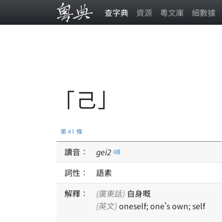
查字典
資源
粵文庫
細數據
「己」
第 #1 條
讀音：
gei
2
詞性：
語素
解釋：
(廣東話)
自身嘅
(英文)
oneself; one's own; self