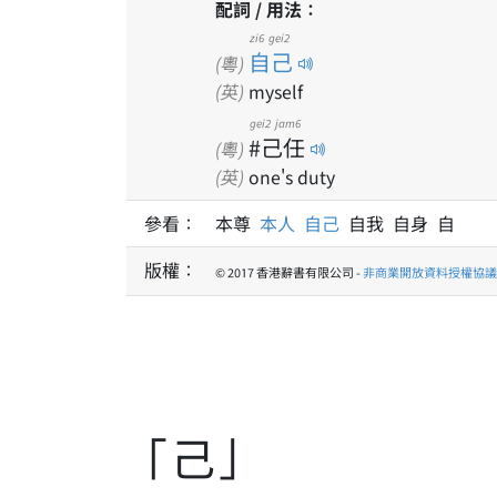
配詞 / 用法：
zi6 gei2
自己
(粵)
(英)
myself
gei2 jam6
#己任
(粵)
(英)
one's duty
參看：
本尊
本人
自己
自我 自身 自
版權：
© 2017 香港辭書有限公司 -
非商業開放資料授權協議 1
「己」